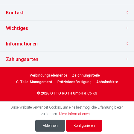
Kontakt
Wichtiges
Informationen
Zahlungsarten
Verbindungselemente
Zeichnungsteile
C-Teile-Management
Präzisionsfertigung
Abholmärkte
© 2026 OTTO ROTH GmbH & Co KG
Diese Website verwendet Cookies, um eine bestmögliche Erfahrung bieten
zu können.
Mehr Informationen ...
Ablehnen
Konfigurieren