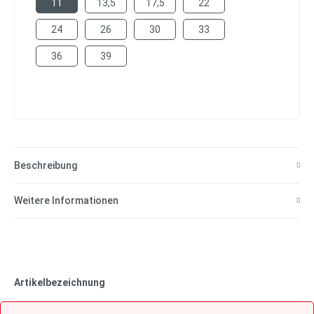
11
13,5
17,5
22
24
26
30
33
36
39
Beschreibung
Weitere Informationen
Artikelbezeichnung